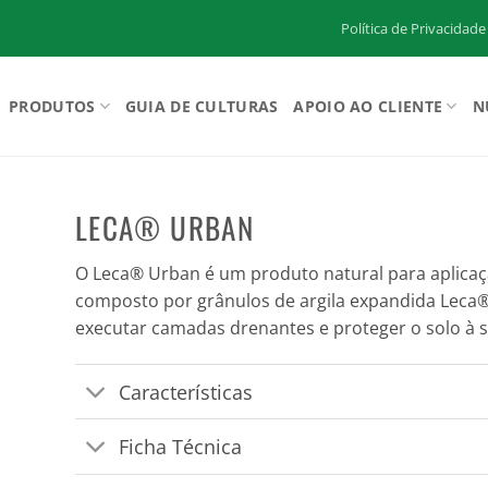
Política de Privacidade
PRODUTOS
GUIA DE CULTURAS
APOIO AO CLIENTE
N
LECA® URBAN
O Leca® Urban é um produto natural para aplicaçã
composto por grânulos de argila expandida Leca®
executar camadas drenantes e proteger o solo à sup
Características
Ficha Técnica