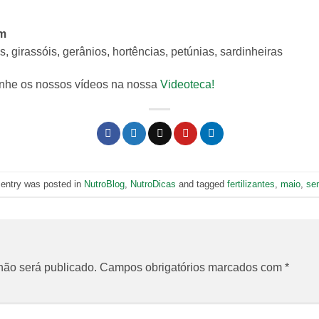
im
, girassóis, gerânios, hortências, petúnias, sardinheiras
nhe os nossos vídeos na nossa
Videoteca!
 entry was posted in
NutroBlog
,
NutroDicas
and tagged
fertilizantes
,
maio
,
se
o
não será publicado.
Campos obrigatórios marcados com
*