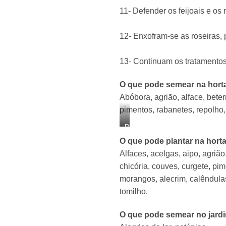
11- Defender os feijoais e os 
12- Enxofram-se as roseiras, 
13- Continuam os tratamentos 
O que pode semear na hort
Abóbora, agrião, alface, beter
pimentos, rabanetes, repolho, 
Plante
alfaces,
O que pode plantar na hort
cebolinho,
Alfaces, acelgas, aipo, agrião
salsa,
chicória, couves, curgete, pim
manjericão
morangos, alecrim, calêndulas,
tomilho.
O que pode semear no jard