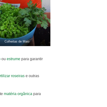
Colheitas de Maio
o
ou
estrume
para garantir
rtilizar roseiras
e outras
nte
matéria orgânica
para