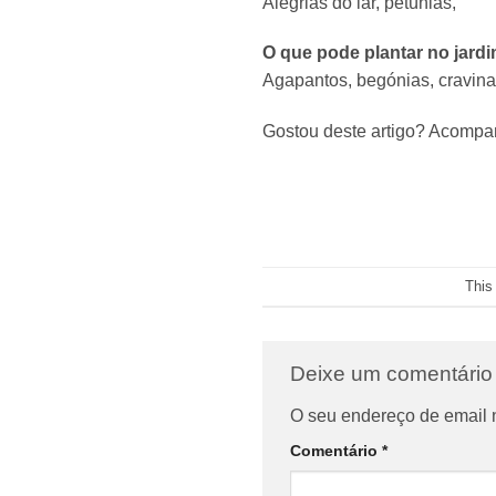
Alegrias do lar, petúnias,
O que pode plantar no jard
Agapantos, begónias, cravinas
Gostou deste artigo? Acompa
This
Deixe um comentári
O seu endereço de email 
Comentário
*