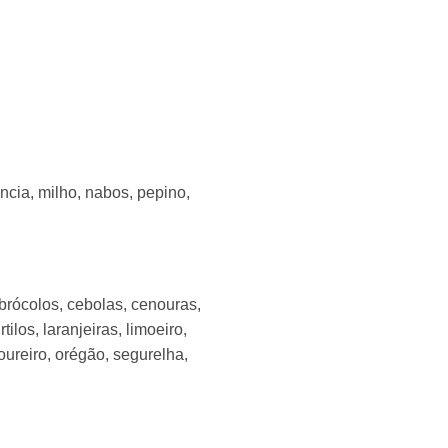
ancia, milho, nabos, pepino,
 brócolos, cebolas, cenouras,
los, laranjeiras, limoeiro,
loureiro, orégão, segurelha,