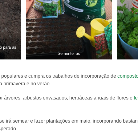
no para as
Sementeiras
s populares e cumpra os trabalhos de incorporação de
compost
a primavera e no verão.
ar árvores, arbustos envasados, herbáceas anuais de flores e
fe
 se irá semear e fazer plantações em maio, incorporando basta
sperado.