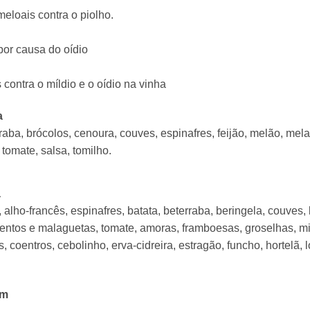
meloais contra o piolho.
por causa do oídio
contra o míldio e o oídio na vinha
a
raba, brócolos, cenoura, couves, espinafres, feijão, melão, mel
tomate, salsa, tomilho.
a
, alho-francês, espinafres, batata, beterraba, beringela, couves,
entos e malaguetas, tomate, amoras, framboesas, groselhas, mirti
 coentros, cebolinho, erva-cidreira, estragão, funcho, hortelã, 
im