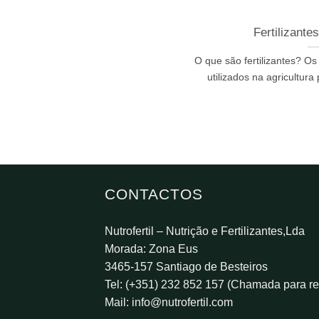
Fertilizante
O que são fertilizantes? Os
utilizados na agricultura p
CONTACTOS
Nutrofertil – Nutrição e Fertilizantes,Lda
Morada: Zona Eus
3465-157 Santiago de Besteiros
Tel: (+351) 232 852 157 (Chamada para red
Mail:
info@nutrofertil.com