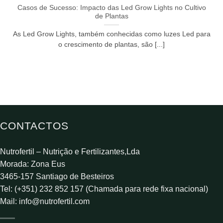
Casos de Sucesso: Impacto das Led Grow Lights no Cultivo
de Plantas
As Led Grow Lights, também conhecidas como luzes Led para
o crescimento de plantas, são [...]
CONTACTOS
Nutrofertil – Nutrição e Fertilizantes,Lda
Morada: Zona Eus
3465-157 Santiago de Besteiros
Tel: (+351) 232 852 157 (Chamada para rede fixa nacional)
Mail:
info@nutrofertil.com