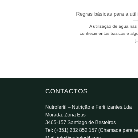
Regras básicas para a util
A utilização de água nas
conhecimentos básicos e algu
[.
CONTACTOS
Nutrofertil – Nutrição e Fertilizantes,Lda
Morada: Zona Eus
3465-157 Santiago de Besteiros
Tel: (+351) 232 852 157 (Chamada para red
Mail:
info@nutrofertil.com