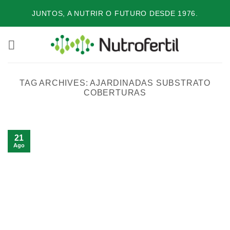
Skip
JUNTOS, A NUTRIR O FUTURO DESDE 1976.
to
content
TAG ARCHIVES:
AJARDINADAS SUBSTRATO
COBERTURAS
21
Ago